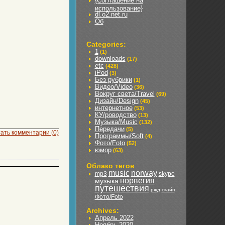
{Соглашение на
использование}
dl.o2.net.ru
Об
Categories:
1
(1)
downloads
(17)
etc
(428)
iPod
(3)
Без рубрики
(1)
Видео/Video
(36)
Вокруг света/Travel
(69)
Дизайн/Design
(45)
интернетное
(53)
КУ/роводство
(13)
Музыка/Music
(132)
Передачи
(5)
ать комментарии (0)
Программы/Soft
(4)
Фото/Foto
(52)
юмор
(63)
Облако тегов
music
norway
mp3
skype
норвегия
музыка
путешествия
ржд
скайп
Фото/Foto
Archives:
Апрель 2022
Ноябрь 2020