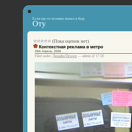
Если где-то человек попал в беду
Оту
(Пока оценок нет)
Контекстная реклама в метро
29th Апрель, 2009
Дизайн/Design
Filed under:
— admin @ 17:18