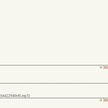
Чит
o/fd4422940e8f.mp3]
Чит