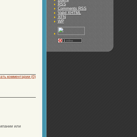
RSS
Comments
RSS
Valid
XHTML
XFN
WP
ать комментарии (0)
мпании или