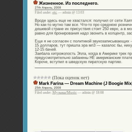
Жизненное. Из последнего.
27th Апрель, 2009
etc
Filed under:
— admin @ 13:03
Вроде здесь еще не хвастался: получил от сети Хая
Но как-то мутно там все. Что-то про среднюю розни
дешевой стране их присуствия стоит 250 евро, а в мо
равно для бронирования надо звонить в колцентр, за
Еще я не согласен с политикой звукозаписывающих -
15 долларов, тут пришла эра мп3 — казалос бы, ниху
12-15 бачей.
Заебала хитрожопость Эпла, когда в Америке трек пр
предусмотрительно забанены НЕ американские плате
Короче, вступил в шведскую пиратскую партию.
(Пока оценок нет)
Mark Farina — Dream Machine (J Boogie Mix
25th Апрель, 2009
Музыка/Music
Filed under:
— admin @ 18:08