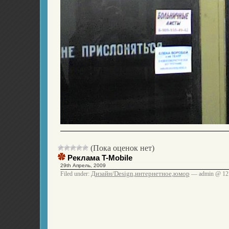
(Пока оценок нет)
Реклама T-Mobile
29th Апрель, 2009
Дизайн/Design
интернетное
юмор
Filed under:
,
,
— admin @ 12