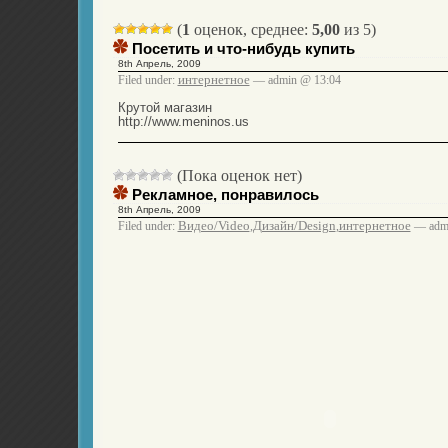
(
1
оценок, среднее:
5,00
из 5)
Посетить и что-нибудь купить
8th Апрель, 2009
интернетное
Filed under:
— admin @ 13:04
Крутой магазин
http://www.meninos.us
(Пока оценок нет)
Рекламное, понравилось
8th Апрель, 2009
Видео/Video
Дизайн/Design
интернетное
Filed under:
,
,
— admi