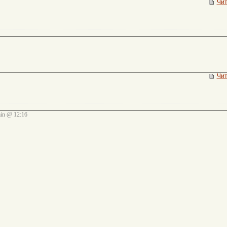
Чит
Чит
n @ 12:16