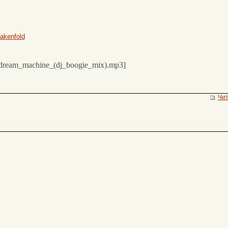
akenfold
a-dream_machine_(dj_boogie_mix).mp3]
Чит