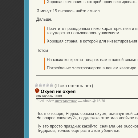
Xорошая компания в которой проинвестировать
Я минут 15 пытаюсь найти смысл.
Дальше.
Прочтите приведенные ниже характеристики и в
государство пользовалось уважением.
Хорошая страна, в которой для инвестирования
Потом
На каких конкретно товарах вам и вашей семье
Потребление электроэнергии в вашем квартире
(Пока оценок нет)
Охуел не охуел
8th Апрель, 2009
интернетное
Filed under:
— admin @ 16:30
Честно говоря, Яндекс совсем охуел, выкинув мой са
На вопрос «почему?», поддержка ответила «сейчас вс
Ну это просто праздник какой-то: сначала без обосн
Пидарасы, только еще раз в этом убедился.