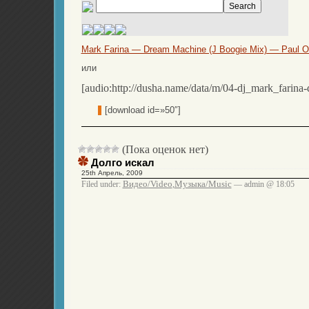
Mark Farina — Dream Machine (J Boogie Mix) — Paul O
или
[audio:http://dusha.name/data/m/04-dj_mark_farin
[download id=»50″]
(Пока оценок нет)
Долго искал
25th Апрель, 2009
Видео/Video
Музыка/Music
Filed under:
,
— admin @ 18:05