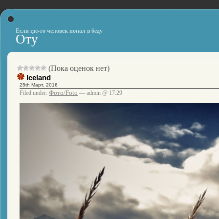
Если где-то человек попал в беду
Оту
(Пока оценок нет)
Iceland
25th Март, 2016
Фото/Foto
Filed under:
— admin @ 17:29