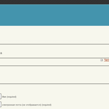
та
Чит
Имя (required)
электронная почта (не отображается) (required)