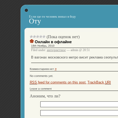
Если где-то человек попал в беду
Оту
(Пока оценок нет)
Онлайн в офлайне
18th Ноябрь, 2010
интернетное
Filed under:
— admin @ 20:51
В вагонах московского метро висит реклама сеопуль
»
Комментариев нет
No comments yet.
RSS
feed for comments on this post.
TrackBack
URI
Leave a comment
Аноним, что ли?