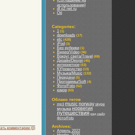
{Соглашение на
использование}
dl.o2.net.ru
Об
Categories:
1
(1)
downloads
(17)
etc
(428)
iPod
(3)
Без рубрики
(1)
Видео/Video
(36)
Вокруг света/Travel
(69)
Дизайн/Design
(45)
интернетное
(53)
КУ/роводство
(13)
Музыка/Music
(132)
Передачи
(5)
Программы/Soft
(4)
Фото/Foto
(52)
юмор
(63)
Облако тегов
music
norway
mp3
skype
норвегия
музыка
путешествия
ржд
скайп
Фото/Foto
Archives:
ать комментарии (0)
Апрель 2022
Ноябрь 2020