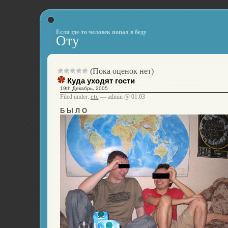
Если где-то человек попал в беду
Оту
(Пока оценок нет)
Куда уходят гости
19th Декабрь, 2005
etc
Filed under:
— admin @ 01:03
Б Ы Л О