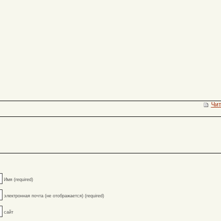
Чит
Имя (required)
электронная почта (не отображается) (required)
сайт