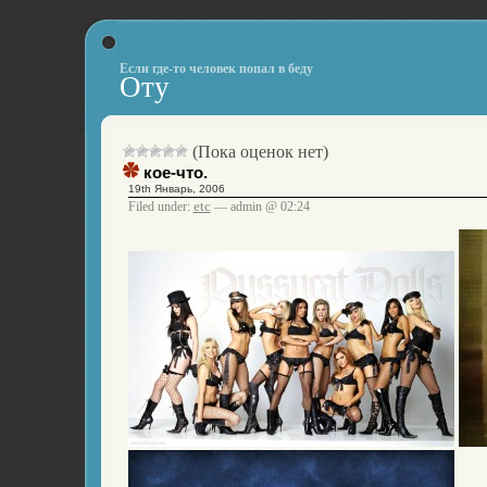
Если где-то человек попал в беду
Оту
(Пока оценок нет)
кое-что.
19th Январь, 2006
etc
Filed under:
— admin @ 02:24