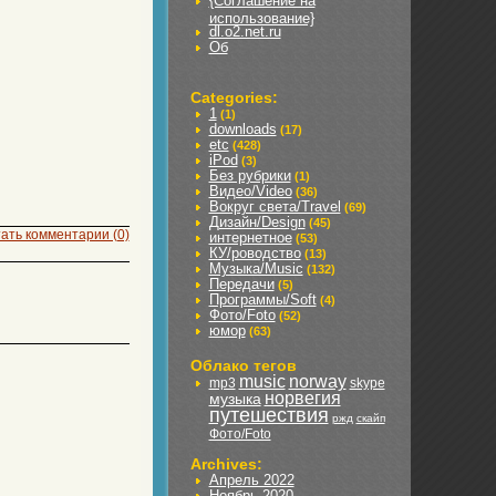
{Соглашение на
использование}
dl.o2.net.ru
Об
Categories:
1
(1)
downloads
(17)
etc
(428)
iPod
(3)
Без рубрики
(1)
Видео/Video
(36)
Вокруг света/Travel
(69)
Дизайн/Design
(45)
ать комментарии (0)
интернетное
(53)
КУ/роводство
(13)
Музыка/Music
(132)
Передачи
(5)
Программы/Soft
(4)
Фото/Foto
(52)
юмор
(63)
Облако тегов
music
norway
mp3
skype
норвегия
музыка
путешествия
ржд
скайп
Фото/Foto
Archives:
Апрель 2022
Ноябрь 2020