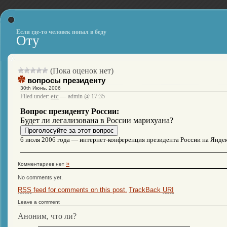
Если где-то человек попал в беду
Оту
(Пока оценок нет)
вопросы президенту
30th Июнь, 2006
etc
Filed under:
— admin @ 17:35
Вопрос президенту России:
Будет ли легализована в России марихуана?
6 июля 2006 года — интернет-конференция президента России на Янде
»
Комментариев нет
No comments yet.
RSS
feed for comments on this post.
TrackBack
URI
Leave a comment
Аноним, что ли?