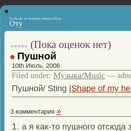
Если где-то человек попал в беду
Оту
(Пока оценок нет)
Пушной
10th Июль, 2006
Музыка/Music
Filed under:
— admi
Пушной/ Sting |
Shape of my he
»
3 комментария
а я как-то пушного отсюда