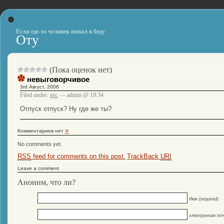
Если где-то человек попал в беду
Оту
(Пока оценок нет)
невыговорчивое
3rd Август, 2006
etc
Filed under:
— admin @ 19:34
Отпуск отпуск? Ну где же ты?
»
Комментариев нет
No comments yet.
RSS
feed for comments on this post.
TrackBack
URI
Leave a comment
Аноним, что ли?
Имя (required)
электронная поч