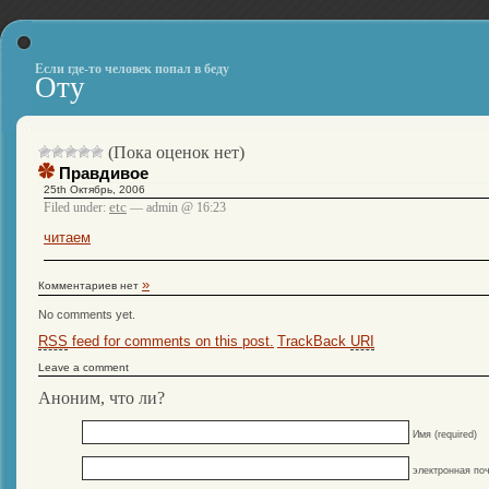
Если где-то человек попал в беду
Оту
(Пока оценок нет)
Правдивое
25th Октябрь, 2006
etc
Filed under:
— admin @ 16:23
читаем
»
Комментариев нет
No comments yet.
RSS
feed for comments on this post.
TrackBack
URI
Leave a comment
Аноним, что ли?
Имя (required)
электронная поч