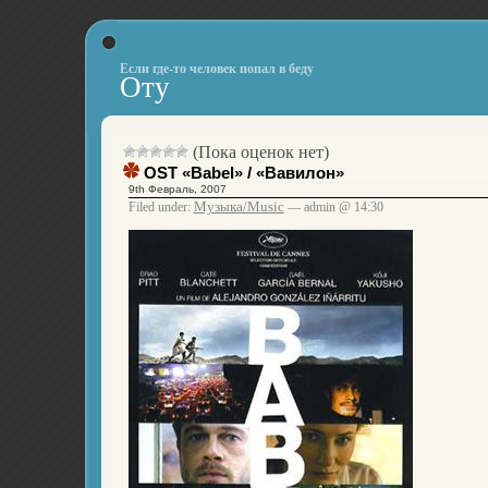
Если где-то человек попал в беду
Оту
(Пока оценок нет)
OST «Babel» / «Вавилон»
9th Февраль, 2007
Музыка/Music
Filed under:
— admin @ 14:30