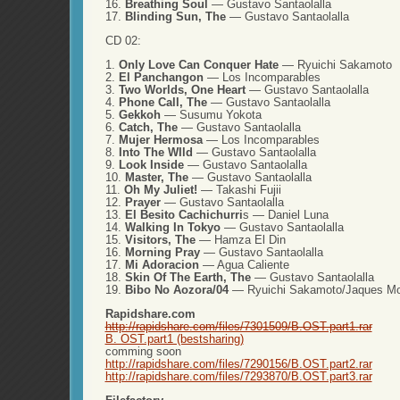
16.
Breathing Soul
— Gustavo Santaolalla
17.
Blinding Sun, The
— Gustavo Santaolalla
CD 02:
1.
Only Love Can Conquer Hate
— Ryuichi Sakamoto
2.
El Panchangon
— Los Incomparables
3.
Two Worlds, One Heart
— Gustavo Santaolalla
4.
Phone Call, The
— Gustavo Santaolalla
5.
Gekkoh
— Susumu Yokota
6.
Catch, The
— Gustavo Santaolalla
7.
Mujer Hermosa
— Los Incomparables
8.
Into The WIld
— Gustavo Santaolalla
9.
Look Inside
— Gustavo Santaolalla
10.
Master, The
— Gustavo Santaolalla
11.
Oh My Juliet!
— Takashi Fujii
12.
Prayer
— Gustavo Santaolalla
13.
El Besito Cachichurri
s — Daniel Luna
14.
Walking In Tokyo
— Gustavo Santaolalla
15.
Visitors, The
— Hamza El Din
16.
Morning Pray
— Gustavo Santaolalla
17.
Mi Adoracion
— Agua Caliente
18.
Skin Of The Earth, The
— Gustavo Santaolalla
19.
Bibo No Aozora/04
— Ryuichi Sakamoto/Jaques M
Rapidshare.com
http://rapidshare.com/files/7301509/B.OST.part1.rar
B. OST.part1 (bestsharing)
comming soon
http://rapidshare.com/files/7290156/B.OST.part2.rar
http://rapidshare.com/files/7293870/B.OST.part3.rar