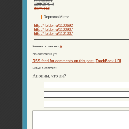
Filefactory
128KBPS!!!
download
Зеркало/Mirror
http://ifolder.ru/1100692
http://ifolder.ru/1100907
http://ifolder.ru/1101007
»
Комментариев нет
No comments yet.
RSS
feed for comments on this post.
TrackBack
URI
Leave a comment
Аноним, что ли?