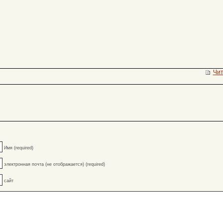
Чит
Имя (required)
электронная почта (не отображается) (required)
сайт