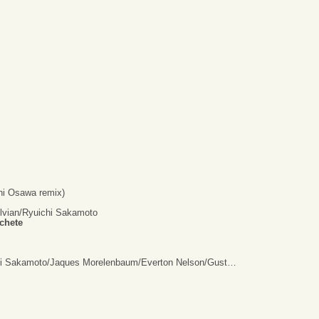
hi Osawa remix)
lvian/Ryuichi Sakamoto
chete
 Sakamoto/Jaques Morelenbaum/Everton Nelson/Gust…