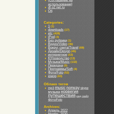
{Соглашение на
использование}
dl.o2.net.ru
Об
Categories:
1
(1)
downloads
(17)
etc
(428)
iPod
(3)
Без рубрики
(1)
Видео/Video
(36)
Вокруг света/Travel
(69)
Дизайн/Design
(45)
интернетное
(53)
КУ/роводство
(13)
Музыка/Music
(132)
Передачи
(5)
Программы/Soft
(4)
Фото/Foto
(52)
юмор
(63)
Облако тегов
music
norway
mp3
skype
норвегия
музыка
путешествия
ржд
скайп
Фото/Foto
Archives:
Апрель 2022
Ноябрь 2020