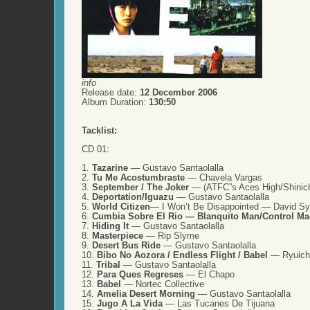
info
Release date:
12 December 2006
Album Duration:
130:50
Tacklist:
CD 01:
1.
Tazarine
— Gustavo Santaolalla
2.
Tu Me Acostumbraste
— Chavela Vargas
3.
September / The Joker
— (ATFC”s Aces High/Shinic
4.
Deportation/Iguazu
— Gustavo Santaolalla
5.
World Citizen
— I Won’t Be Disappointed — David Sy
6.
Cumbia Sobre El Rio — Blanquito Man/Control Ma
7.
Hiding It
— Gustavo Santaolalla
8.
Masterpiece
— Rip Slyme
9.
Desert Bus Ride
— Gustavo Santaolalla
10.
Bibo No Aozora / Endless Flight / Babel
— Ryuichi
11.
Tribal
— Gustavo Santaolalla
12.
Para Ques Regreses
— El Chapo
13.
Babel
— Nortec Collective
14.
Amelia Desert Morning
— Gustavo Santaolalla
15.
Jugo A La Vida
— Las Tucanes De Tijuana