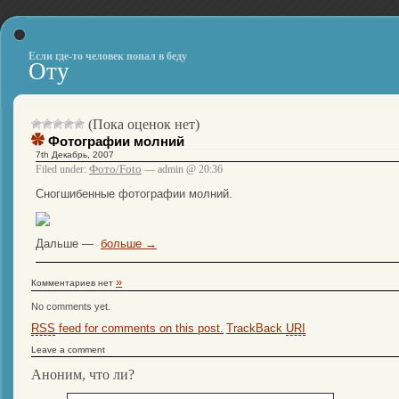
Если где-то человек попал в беду
Оту
(Пока оценок нет)
Фотографии молний
7th Декабрь, 2007
Фото/Foto
Filed under:
— admin @ 20:36
Сногшибенные фотографии молний.
Дальше —
больше →
»
Комментариев нет
No comments yet.
RSS
feed for comments on this post.
TrackBack
URI
Leave a comment
Аноним, что ли?