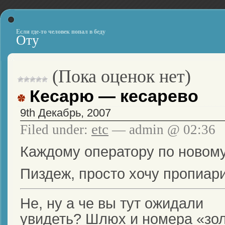
Если где-то человек попал в беду
Оту
(Пока оценок нет)
Кесарю — кесарево
9th Декабрь, 2007
etc
Filed under:
— admin @ 02:36
Каждому оператору по новому
Пиздеж, просто хочу пропиар
Не, ну а че вы тут ожидали
увидеть? Шлюх и номера «зол