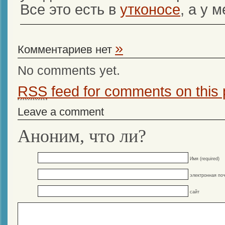
Все это есть в
утконосе
, а у 
»
Комментариев нет
No comments yet.
RSS
feed for comments on this 
Leave a comment
Аноним, что ли?
Имя (required)
электронная поч
сайт