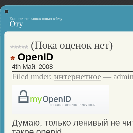
Если где-то человек попал в беду
Оту
(Пока оценок нет)
OpenID
4th Май, 2008
интернетное
Filed under:
— admin
Думаю, только ленивый не ч
такое openid.