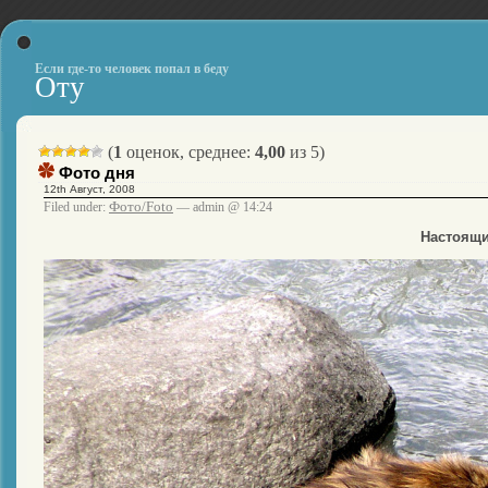
Если где-то человек попал в беду
Оту
(
1
оценок, среднее:
4,00
из 5)
Фото дня
12th Август, 2008
Фото/Foto
Filed under:
— admin @ 14:24
Настоящи