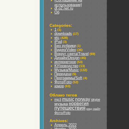
{Соглашение на
использование}
dl.o2.net.ru
Об
Categories:
1
(1)
downloads
(17)
etc
(428)
iPod
(3)
Без рубрики
(1)
Видео/Video
(36)
Вокруг света/Travel
(69)
Дизайн/Design
(45)
интернетное
(53)
КУ/роводство
(13)
Музыка/Music
(132)
Передачи
(5)
Программы/Soft
(4)
Фото/Foto
(52)
юмор
(63)
Облако тегов
music
norway
mp3
skype
норвегия
музыка
путешествия
ржд
скайп
Фото/Foto
Archives:
Апрель 2022
Ноябрь 2020