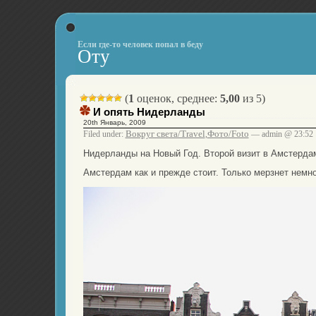
Если где-то человек попал в беду
Оту
(
1
оценок, среднее:
5,00
из 5)
И опять Нидерланды
20th Январь, 2009
Вокруг света/Travel
Фото/Foto
Filed under:
,
— admin @ 23:52
Нидерланды на Новый Год. Второй визит в Амстерда
Амстердам как и прежде стоит. Только мерзнет немн