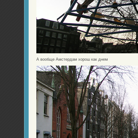
А вообще Амстердам хорош как днем