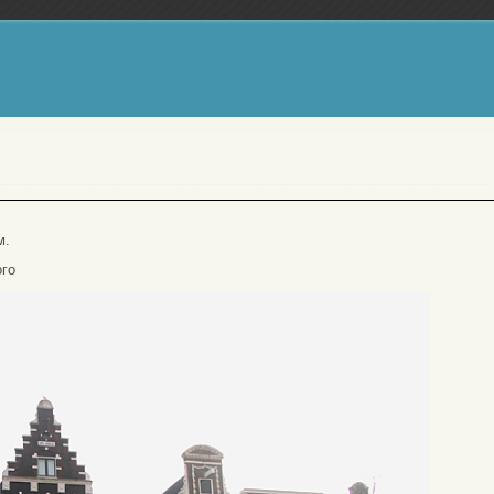
м.
ого