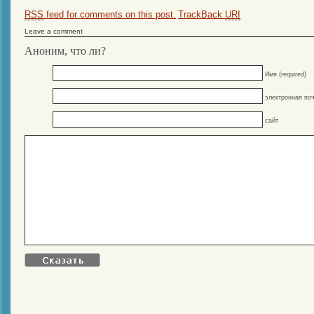
RSS
feed for comments on this post.
TrackBack
URI
Leave a comment
Аноним, что ли?
Имя (required)
электронная поч
сайт