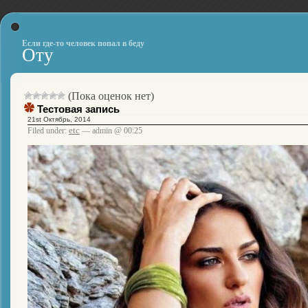
Если где-то человек попал в беду
Оту
(Пока оценок нет)
Тестовая запись
21st Октябрь, 2014
etc
Filed under:
— admin @ 00:25