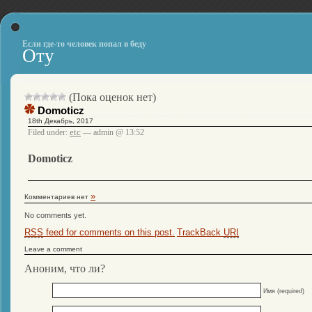
Если где-то человек попал в беду
Оту
(Пока оценок нет)
Domoticz
18th Декабрь, 2017
etc
Filed under:
— admin @ 13:52
Domoticz
»
Комментариев нет
No comments yet.
RSS
feed for comments on this post.
TrackBack
URI
Leave a comment
Аноним, что ли?
Имя (required)