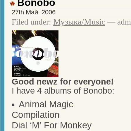
Bonobo
27th Май, 2006
Музыка/Music
Filed under:
— admi
Good newz for everyone!
I have 4 albums of Bonobo:
Animal Magic
Compilation
Dial ‘M’ For Monkey