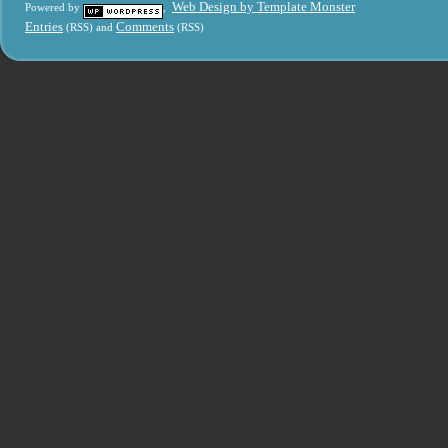
Web Design by Template Monster
Powered by
,
Entries
Comments
(RSS) and
(RSS)