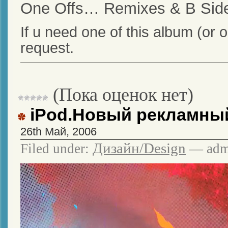
One Offs… Remixes & B Sid
If u need one of this album (or
request.
(Пока оценок нет)
iPod.Новый рекламны
26th Май, 2006
Дизайн/Design
Filed under:
— adm