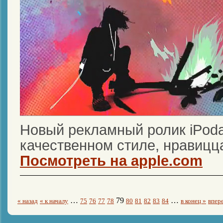
Новый рекламный ролик iPoda
качественном стиле, нравицца
Посмотреть на apple.com
…
79
…
« назад
« к началу
75
76
77
78
80
81
82
83
84
в конец »
впер