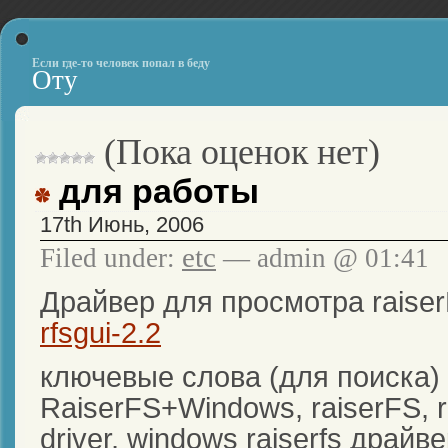
Если где-то человек попал в беду
Оту
(Пока оценок нет)
для работы
17th Июнь, 2006
etc
Filed under:
— admin @ 01:41
Драйвер для просмотра raise
rfsgui-2.2
ключевые слова (для поиска)
RaiserFS+Windows, raiserFS, ra
driver, windows raiserfs драйв