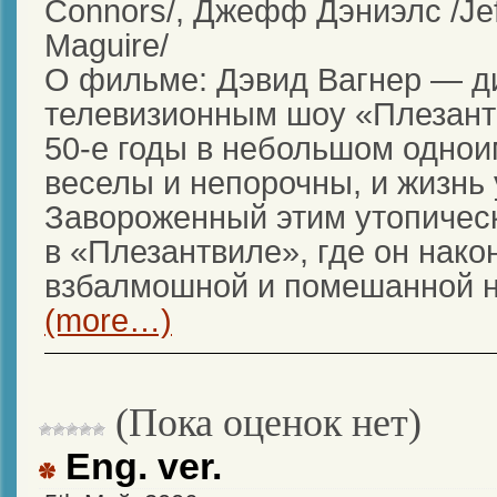
Connors/, Джефф Дэниэлс /Jeff
Maguire/
О фильме: Дэвид Вагнер — ди
телевизионным шоу «Плезантв
50-е годы в небольшом однои
веселы и непорочны, и жизнь
Завороженный этим утопичес
в «Плезантвиле», где он нако
взбалмошной и помешанной н
(more…)
(Пока оценок нет)
Eng. ver.