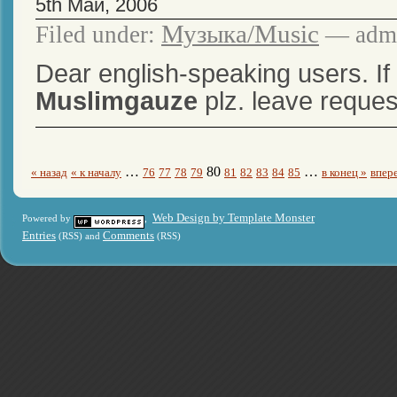
5th Май, 2006
Музыка/Music
Filed under:
— admi
Dear english-speaking users. If 
Muslimgauze
plz. leave reque
…
80
…
« назад
« к началу
76
77
78
79
81
82
83
84
85
в конец »
впер
Web Design by Template Monster
Powered by
,
Entries
Comments
(RSS) and
(RSS)