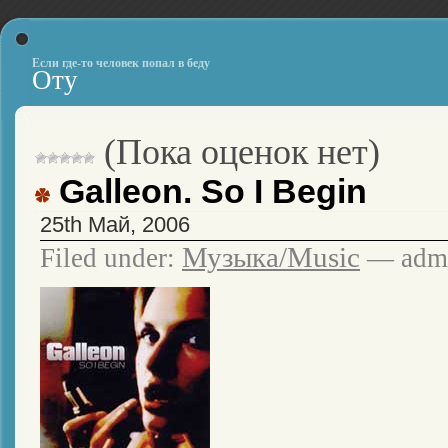
Если где-то человек попал в беду
Оту
(Пока оценок нет)
Galleon. So I Begin
25th Май, 2006
Музыка/Music
Filed under:
— admi