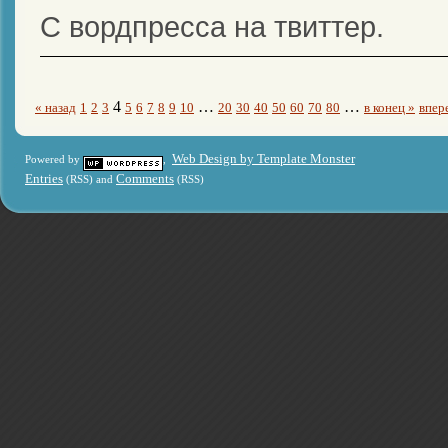
С вордпресса на твиттер.
4
…
…
« назад
1
2
3
5
6
7
8
9
10
20
30
40
50
60
70
80
в конец »
впер
Web Design by Template Monster
Powered by
,
Entries
Comments
(RSS) and
(RSS)