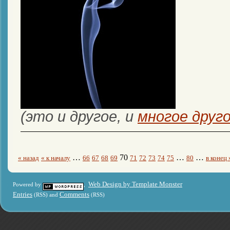
(это и другое, и
многое друг
…
70
…
…
« назад
« к началу
66
67
68
69
71
72
73
74
75
80
в конец 
Web Design by Template Monster
Powered by
,
Entries
Comments
(RSS) and
(RSS)